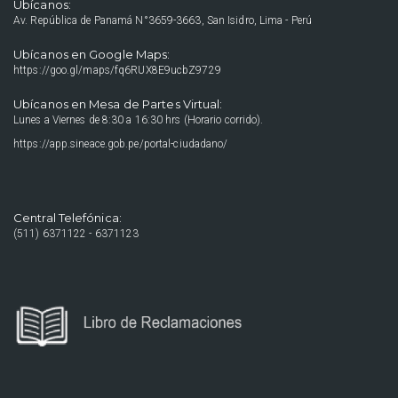
Ubícanos:
Av. República de Panamá N°3659-3663, San Isidro, Lima - Perú
Ubícanos en Google Maps:
https://goo.gl/maps/fq6RUX8E9ucbZ9729
Ubícanos en Mesa de Partes Virtual:
Lunes a Viernes de 8:30 a 16:30 hrs (Horario corrido).
https://app.sineace.gob.pe/portal-ciudadano/
Central Telefónica:
(511) 6371122 - 6371123