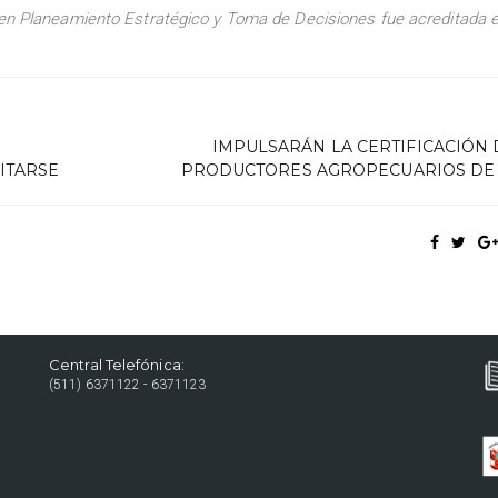
 en Planeamiento Estratégico y Toma de Decisiones
fue acreditada 
IMPULSARÁN LA CERTIFICACIÓN 
ITARSE
PRODUCTORES AGROPECUARIOS DE
Central Telefónica:
(511) 6371122 - 6371123