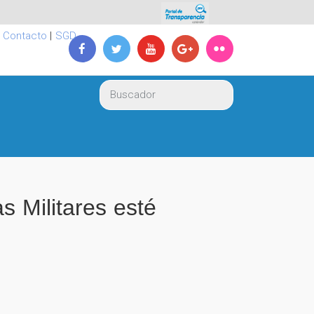
|
Contacto
|
SGD
s Militares esté