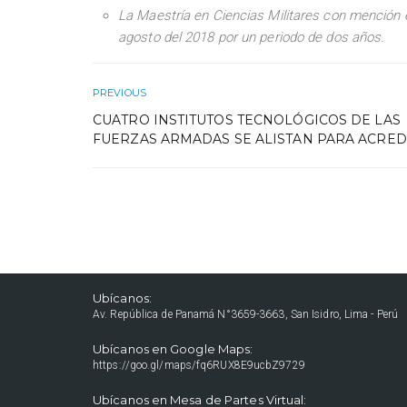
La
Maestría en Ciencias Militares con mención
agosto del 2018 por un periodo de dos años.
PREVIOUS
CUATRO INSTITUTOS TECNOLÓGICOS DE LAS
FUERZAS ARMADAS SE ALISTAN PARA ACRED
Ubícanos:
Av. República de Panamá N°3659-3663, San Isidro, Lima - Perú
Ubícanos en Google Maps:
https://goo.gl/maps/fq6RUX8E9ucbZ9729
Ubícanos en Mesa de Partes Virtual: