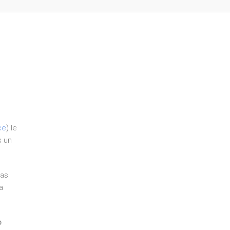
ce
) le
s un
ras
a
o