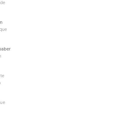
 de
ón
 que
saber
n
te
a
que