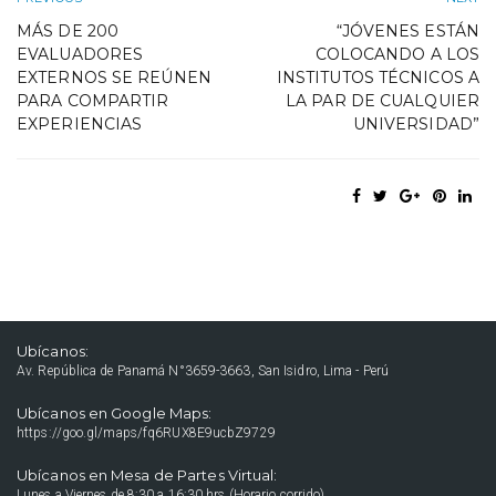
MÁS DE 200
“JÓVENES ESTÁN
EVALUADORES
COLOCANDO A LOS
EXTERNOS SE REÚNEN
INSTITUTOS TÉCNICOS A
PARA COMPARTIR
LA PAR DE CUALQUIER
EXPERIENCIAS
UNIVERSIDAD”
Ubícanos:
Av. República de Panamá N°3659-3663, San Isidro, Lima - Perú
Ubícanos en Google Maps:
https://goo.gl/maps/fq6RUX8E9ucbZ9729
Ubícanos en Mesa de Partes Virtual:
Lunes a Viernes de 8:30 a 16:30 hrs (Horario corrido).