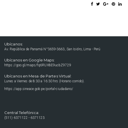
Ubícanos:
Av. República de Panamá N°3659-3663, San Isidro, Lima - Perú
Ubícanos en Google Maps:
https://goo.gl/maps/fq6RUX8E9ucbZ9729
Ubícanos en Mesa de Partes Virtual:
Lunes a Viernes de 8:30 a 16:30 hrs (Horario corrido).
https://app.sineace.gob.pe/portal-ciudadano/
Central Telefónica:
(511) 6371122 - 6371123