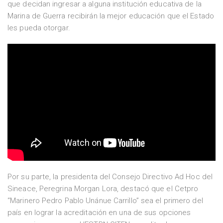
que decidan ingresar a alguna institución educativa de la
Marina de Guerra recibirán la mejor educación que el Estado
les pueda otorgar.
Por su parte, la presidenta del Consejo Directivo Ad Hoc del
Sineace, Peregrina Morgan Lora, destacó que el Cetpro
“Marinero Pedro Pablo Unánue Carrillo” sea el primero del
país en lograr la acreditación en una de sus opciones