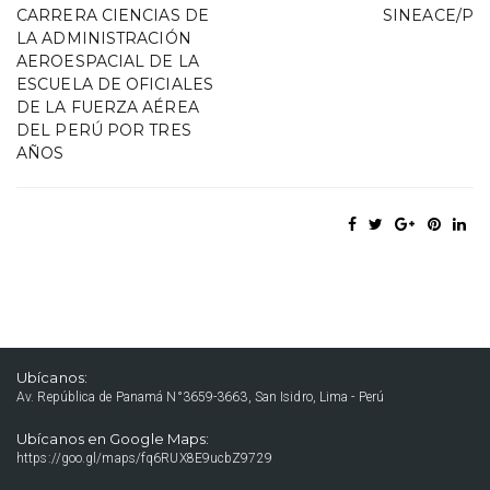
CARRERA CIENCIAS DE
SINEACE/P
LA ADMINISTRACIÓN
AEROESPACIAL DE LA
ESCUELA DE OFICIALES
DE LA FUERZA AÉREA
DEL PERÚ POR TRES
AÑOS
Ubícanos:
Av. República de Panamá N°3659-3663, San Isidro, Lima - Perú
Ubícanos en Google Maps:
https://goo.gl/maps/fq6RUX8E9ucbZ9729