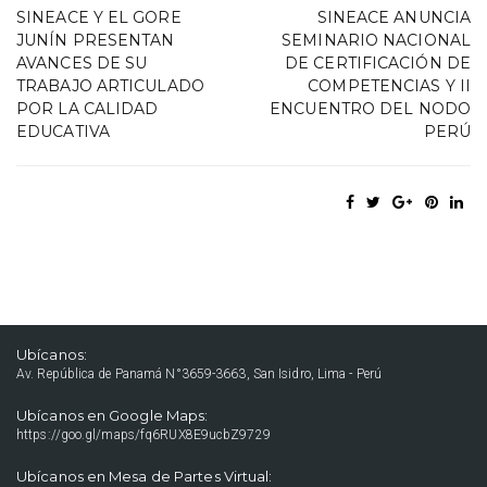
SINEACE Y EL GORE
SINEACE ANUNCIA
JUNÍN PRESENTAN
SEMINARIO NACIONAL
AVANCES DE SU
DE CERTIFICACIÓN DE
TRABAJO ARTICULADO
COMPETENCIAS Y II
POR LA CALIDAD
ENCUENTRO DEL NODO
EDUCATIVA
PERÚ
Ubícanos:
Av. República de Panamá N°3659-3663, San Isidro, Lima - Perú
Ubícanos en Google Maps:
https://goo.gl/maps/fq6RUX8E9ucbZ9729
Ubícanos en Mesa de Partes Virtual: