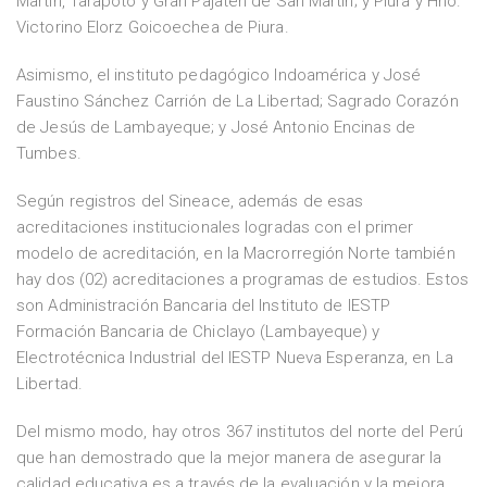
Martín, Tarapoto y Gran Pajatén de San Martín; y Piura y Hno.
Victorino Elorz Goicoechea de Piura.
Asimismo, el instituto pedagógico Indoamérica y José
Faustino Sánchez Carrión de La Libertad; Sagrado Corazón
de Jesús de Lambayeque; y José Antonio Encinas de
Tumbes.
Según registros del Sineace, además de esas
acreditaciones institucionales logradas con el primer
modelo de acreditación, en la Macrorregión Norte también
hay dos (02) acreditaciones a programas de estudios. Estos
son Administración Bancaria del Instituto de IESTP
Formación Bancaria de Chiclayo (Lambayeque) y
Electrotécnica Industrial del IESTP Nueva Esperanza, en La
Libertad.
Del mismo modo, hay otros 367 institutos del norte del Perú
que han demostrado que la mejor manera de asegurar la
calidad educativa es a través de la evaluación y la mejora