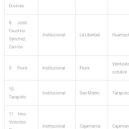
Encinas
8. José
Faustino
Institucional
La Libertad
Huamac
Sánchez
Carrión
Veintisei
9. Piura
Institucional
Piura
octubre
10.
Institucional
San Martin
Tarapot
Tarapoto
11. Hno.
Victorino
Institucional
Cajamarca
Cajamar