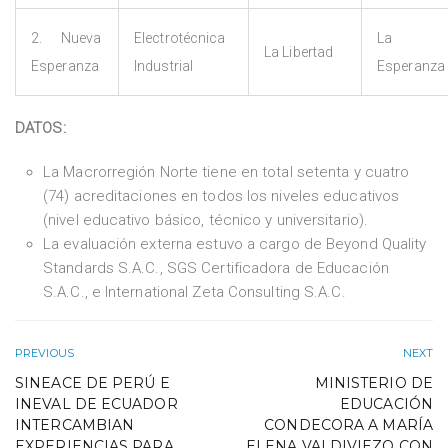
2. Nueva
Electrotécnica
La
La Libertad
Esperanza
Industrial
Esperanza
DATOS:
La Macrorregión Norte tiene en total setenta y cuatro
(74) acreditaciones en todos los niveles educativos
(nivel educativo básico, técnico y universitario).
La evaluación externa estuvo a cargo de Beyond Quality
Standards S.A.C., SGS Certificadora de Educación
S.A.C., e International Zeta Consulting S.A.C.
PREVIOUS
NEXT
SINEACE DE PERÚ E
MINISTERIO DE
INEVAL DE ECUADOR
EDUCACIÓN
INTERCAMBIAN
CONDECORA A MARÍA
EXPERIENCIAS PARA
ELENA VALDIVIEZO CON