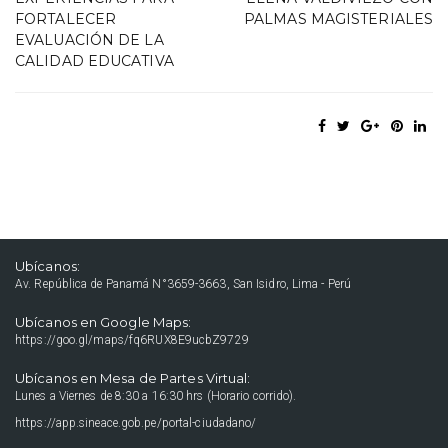
FORTALECER
PALMAS MAGISTERIALES
EVALUACIÓN DE LA
CALIDAD EDUCATIVA
Ubícanos:
Av. República de Panamá N°3659-3663, San Isidro, Lima - Perú
Ubícanos en Google Maps:
https://goo.gl/maps/fq6RUX8E9ucbZ9729
Ubícanos en Mesa de Partes Virtual:
Lunes a Viernes de 8:30 a 16:30 hrs (Horario corrido).
https://app.sineace.gob.pe/portal-ciudadano/