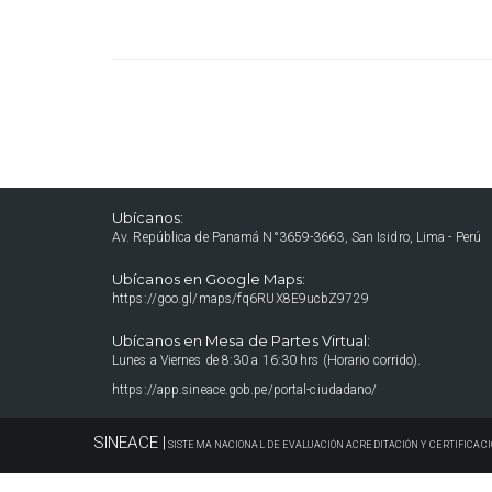
Ubícanos:
Av. República de Panamá N°3659-3663, San Isidro, Lima - Perú
Ubícanos en Google Maps:
https://goo.gl/maps/fq6RUX8E9ucbZ9729
Ubícanos en Mesa de Partes Virtual:
Lunes a Viernes de 8:30 a 16:30 hrs (Horario corrido).
https://app.sineace.gob.pe/portal-ciudadano/
SINEACE |
SISTEMA NACIONAL DE EVALUACIÓN ACREDITACIÓN Y CERTIFICACI