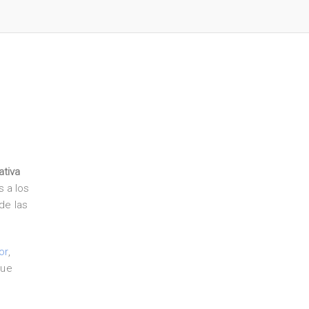
ativa
 a los
de las
or
,
que