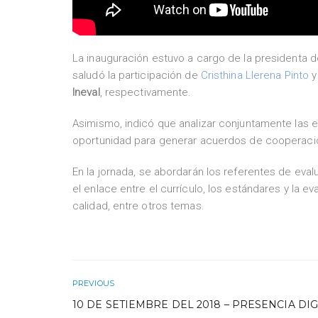
La inauguración estuvo a cargo de la presidenta d
saludó la participación de
Cristhina Llerena Pinto
y
Ineval
, respectivamente.
Asimismo, indicó que analizar conjuntamente las 
oportunidad para generar acuerdos de cooperac
En la jornada, se abordarán los referentes de evalu
el enlace entre el currículo, los estándares y la ev
calidad, entre otros temas.
PREVIOUS
10 DE SETIEMBRE DEL 2018 – PRESENCIA DIG