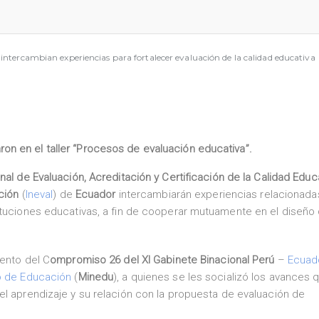
ntercambian experiencias para fortalecer evaluación de la calidad educativa
ron en el taller “Procesos de evaluación educativa”.
al de Evaluación, Acreditación y Certificación de la Calidad Educ
ción
(
Ineval
) de
Ecuador
intercambiarán experiencias relacionadas
ituciones educativas, a fin de cooperar mutuamente en el diseño 
ento del C
ompromiso 26 del XI Gabinete Binacional Perú
–
Ecuad
io de Educación
(
Minedu
), a quienes se les socializó los avances 
l aprendizaje y su relación con la propuesta de evaluación de