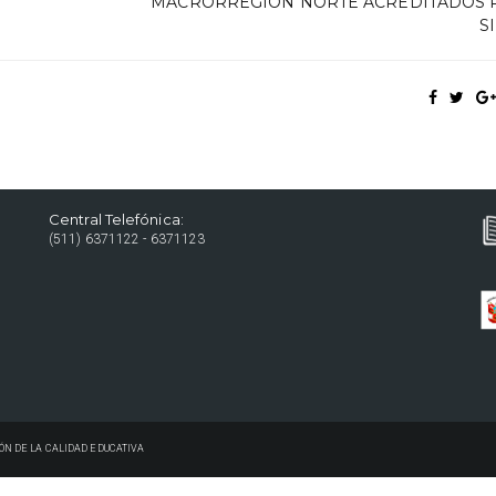
MACRORREGIÓN NORTE ACREDITADOS 
S
Central Telefónica:
(511) 6371122 - 6371123
ÓN DE LA CALIDAD EDUCATIVA