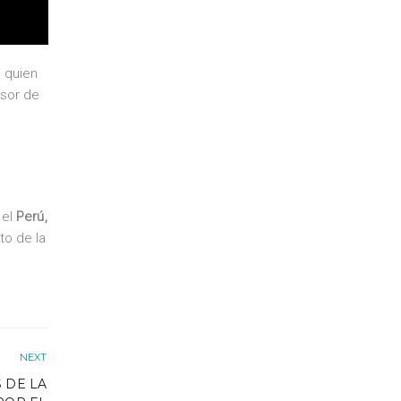
, quien
esor de
 el
Perú,
o de la
NEXT
 DE LA