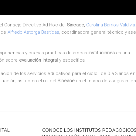
el Consejo Directivo Ad Hoc del
Sineace,
Carolina Barrios Valdivia
 de
Alfredo Astorga Bastidas
, coordinadora general técnico y as
experiencias y buenas prácticas de ambas
instituciones
es una
ión sobre
evaluación integral
y específica
ación de los servicios educativos para el ciclo I de 0 a 3 años en
aluación, así como el rol del
Sineace
en el marco de aseguramient
ITAL
CONOCE LOS INSTITUTOS PEDAGÓGICOS