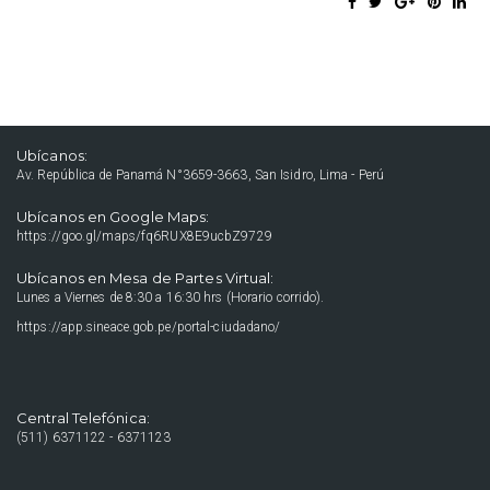
Ubícanos:
Av. República de Panamá N°3659-3663, San Isidro, Lima - Perú
Ubícanos en Google Maps:
https://goo.gl/maps/fq6RUX8E9ucbZ9729
Ubícanos en Mesa de Partes Virtual:
Lunes a Viernes de 8:30 a 16:30 hrs (Horario corrido).
https://app.sineace.gob.pe/portal-ciudadano/
Central Telefónica:
(511) 6371122 - 6371123