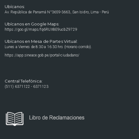
Ubícanos:
Av. República de Panamá N°3659-3663, San Isidro, Lima - Perú
Ubícanos en Google Maps:
https://goo.gl/maps/fq6RUX8E9ucbZ9729
Ubícanos en Mesa de Partes Virtual:
Lunes a Viernes de 8:30 a 16:30 hrs (Horario corrido).
https://app.sineace.gob.pe/portal-ciudadano/
Central Telefónica:
(511) 6371122 - 6371123