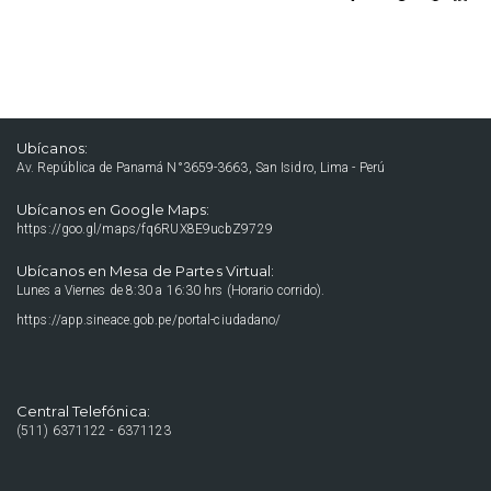
Ubícanos:
Av. República de Panamá N°3659-3663, San Isidro, Lima - Perú
Ubícanos en Google Maps:
https://goo.gl/maps/fq6RUX8E9ucbZ9729
Ubícanos en Mesa de Partes Virtual:
Lunes a Viernes de 8:30 a 16:30 hrs (Horario corrido).
https://app.sineace.gob.pe/portal-ciudadano/
Central Telefónica:
(511) 6371122 - 6371123