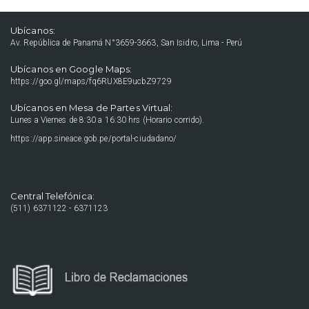
Ubícanos:
Av. República de Panamá N°3659-3663, San Isidro, Lima - Perú
Ubícanos en Google Maps:
https://goo.gl/maps/fq6RUX8E9ucbZ9729
Ubícanos en Mesa de Partes Virtual:
Lunes a Viernes de 8:30 a 16:30 hrs (Horario corrido).
https://app.sineace.gob.pe/portal-ciudadano/
Central Telefónica:
(511) 6371122 - 6371123