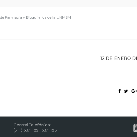
era de Farmacia y Bioquímica de la UNMSM
12 DE ENERO D
Central Telefónica:
(511) 6371122 - 6371123