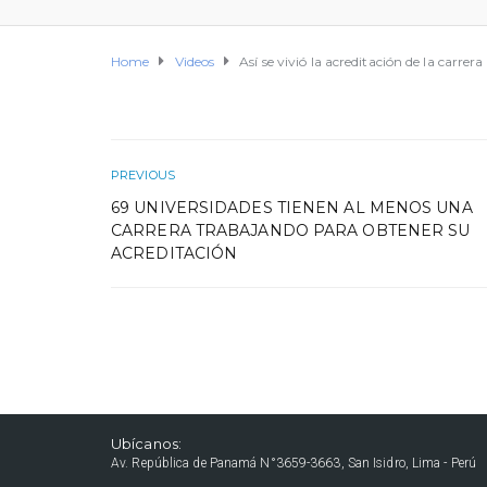
Home
Videos
Así se vivió la acreditación de la carr
PREVIOUS
69 UNIVERSIDADES TIENEN AL MENOS UNA
CARRERA TRABAJANDO PARA OBTENER SU
ACREDITACIÓN
Ubícanos:
Av. República de Panamá N°3659-3663, San Isidro, Lima - Perú