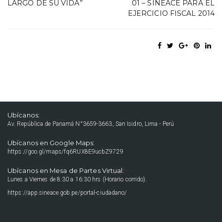
LARGO DE SU VIDA”
01 – SINEACE PARA EL
EJERCICIO FISCAL 2014
Ubícanos:
Av. República de Panamá N°3659-3663, San Isidro, Lima - Perú
Ubícanos en Google Maps:
https://goo.gl/maps/fq6RUX8E9ucbZ9729
Ubícanos en Mesa de Partes Virtual:
Lunes a Viernes de 8:30 a 16:30 hrs (Horario corrido).
https://app.sineace.gob.pe/portal-ciudadano/