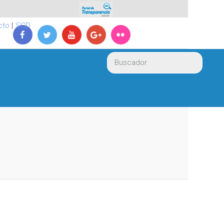
cto
|
SGD