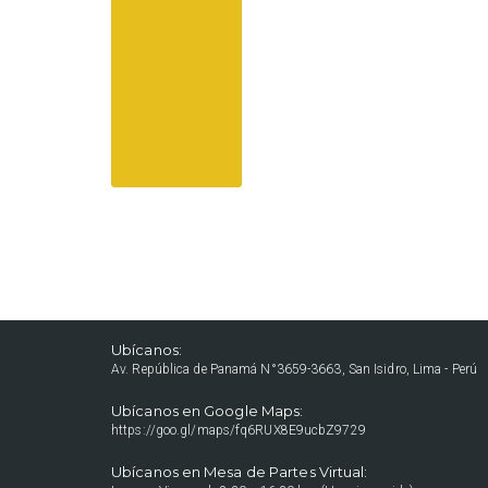
Ubícanos:
Av. República de Panamá N°3659-3663, San Isidro, Lima - Perú
Ubícanos en Google Maps:
https://goo.gl/maps/fq6RUX8E9ucbZ9729
Ubícanos en Mesa de Partes Virtual: