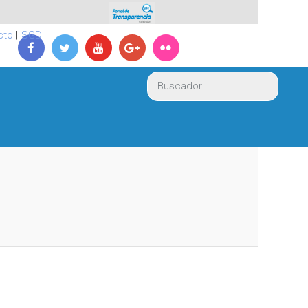
cto
|
SGD