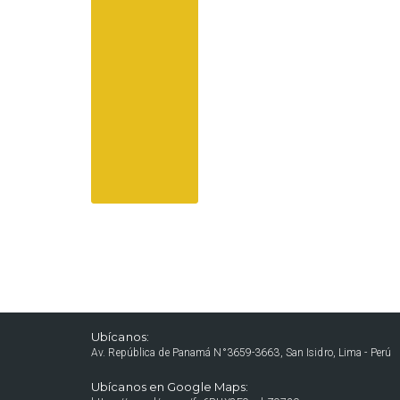
Ubícanos:
Av. República de Panamá N°3659-3663, San Isidro, Lima - Perú
Ubícanos en Google Maps: