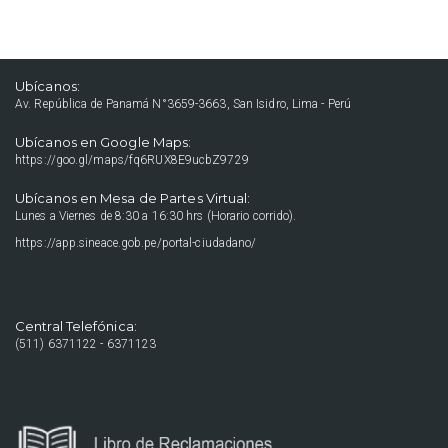
Ubícanos:
Av. República de Panamá N°3659-3663, San Isidro, Lima - Perú
Ubícanos en Google Maps:
https://goo.gl/maps/fq6RUX8E9ucbZ9729
Ubícanos en Mesa de Partes Virtual:
Lunes a Viernes de 8:30 a 16:30 hrs (Horario corrido).
https://app.sineace.gob.pe/portal-ciudadano/
Central Telefónica:
(511) 6371122 - 6371123