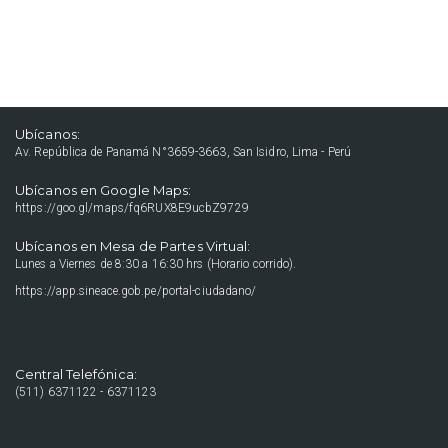
Ubícanos:
Av. República de Panamá N°3659-3663, San Isidro, Lima - Perú
Ubícanos en Google Maps:
https://goo.gl/maps/fq6RUX8E9ucbZ9729
Ubícanos en Mesa de Partes Virtual:
Lunes a Viernes de 8:30 a 16:30 hrs (Horario corrido).
https://app.sineace.gob.pe/portal-ciudadano/
Central Telefónica:
(511) 6371122 - 6371123