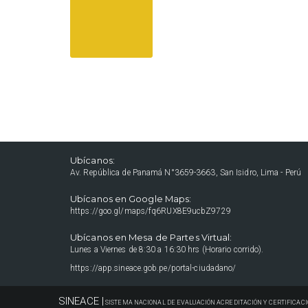
Ubícanos:
Av. República de Panamá N°3659-3663, San Isidro, Lima - Perú
Ubícanos en Google Maps:
https://goo.gl/maps/fq6RUX8E9ucbZ9729
Ubícanos en Mesa de Partes Virtual:
Lunes a Viernes de 8:30 a 16:30 hrs (Horario corrido).
https://app.sineace.gob.pe/portal-ciudadano/
SINEACE |
SISTEMA NACIONAL DE EVALUACIÓN ACREDITACIÓN Y CERTIFICACI