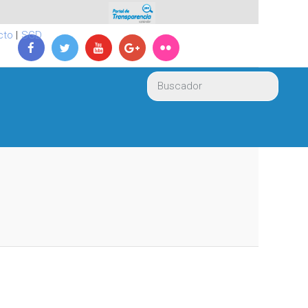
cto
|
SGD