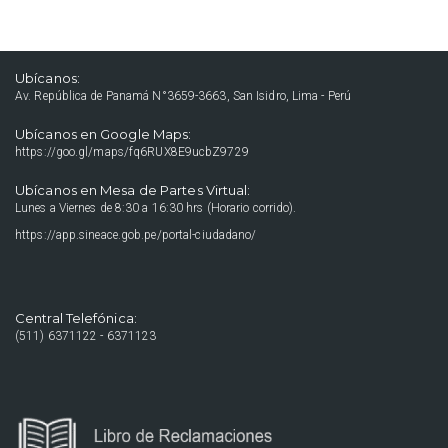
Ubícanos:
Av. República de Panamá N°3659-3663, San Isidro, Lima - Perú
Ubícanos en Google Maps:
https://goo.gl/maps/fq6RUX8E9ucbZ9729
Ubícanos en Mesa de Partes Virtual:
Lunes a Viernes de 8:30 a 16:30 hrs (Horario corrido).
https://app.sineace.gob.pe/portal-ciudadano/
Central Telefónica:
(511) 6371122 - 6371123