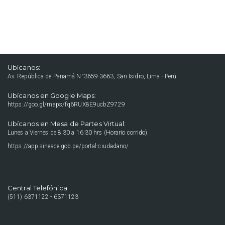
Ubícanos:
Av. República de Panamá N°3659-3663, San Isidro, Lima - Perú
Ubícanos en Google Maps:
https://goo.gl/maps/fq6RUX8E9ucbZ9729
Ubícanos en Mesa de Partes Virtual:
Lunes a Viernes de 8:30 a 16:30 hrs (Horario corrido).
https://app.sineace.gob.pe/portal-ciudadano/
Central Telefónica:
(511) 6371122 - 6371123