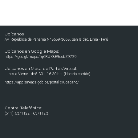
Ubícanos:
Av. República de Panamá N°3659-3663, San Isidro, Lima - Perú
Ubícanos en Google Maps:
https://goo.gl/maps/fq6RUX8E9ucbZ9729
Ubícanos en Mesa de Partes Virtual:
Lunes a Viernes de 8:30 a 16:30 hrs (Horario corrido).
https://app.sineace.gob.pe/portal-ciudadano/
Central Telefónica:
(511) 6371122 - 6371123