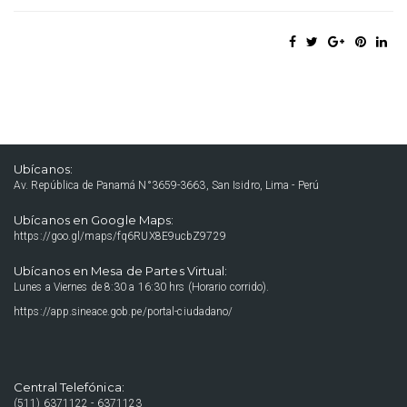
Ubícanos:
Av. República de Panamá N°3659-3663, San Isidro, Lima - Perú
Ubícanos en Google Maps:
https://goo.gl/maps/fq6RUX8E9ucbZ9729
Ubícanos en Mesa de Partes Virtual:
Lunes a Viernes de 8:30 a 16:30 hrs (Horario corrido).
https://app.sineace.gob.pe/portal-ciudadano/
Central Telefónica:
(511) 6371122 - 6371123