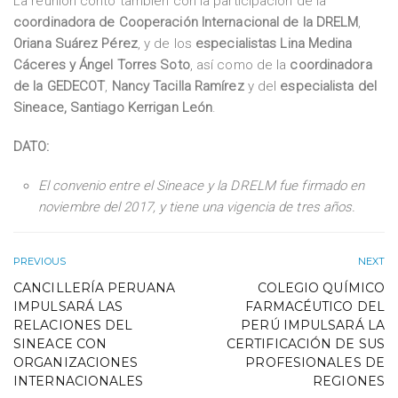
La reunión contó también con la participación de la
coordinadora de Cooperación Internacional de la DRELM
,
Oriana Suárez Pérez
, y de los
especialistas Lina Medina
Cáceres y Ángel Torres Soto
, así como de la
coordinadora
de la GEDECOT
,
Nancy Tacilla Ramírez
y del
especialista del
Sineace, Santiago Kerrigan León
.
DATO:
El convenio entre el Sineace y la DRELM fue firmado en
noviembre del 2017, y tiene una vigencia de tres años.
PREVIOUS
NEXT
CANCILLERÍA PERUANA
COLEGIO QUÍMICO
IMPULSARÁ LAS
FARMACÉUTICO DEL
RELACIONES DEL
PERÚ IMPULSARÁ LA
SINEACE CON
CERTIFICACIÓN DE SUS
ORGANIZACIONES
PROFESIONALES DE
INTERNACIONALES
REGIONES