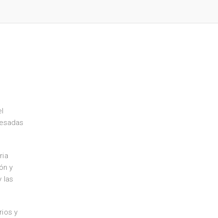
el
resadas
ria
ón y
 las
rios y