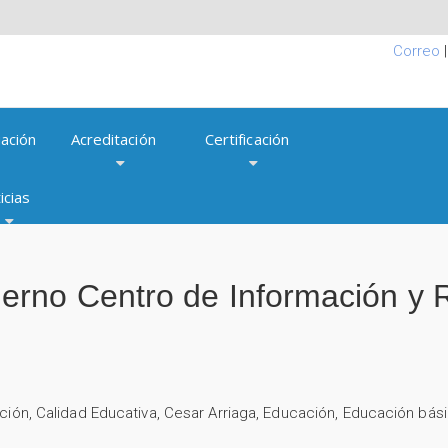
Correo
ación
Acreditación
Certificación
icias
rno Centro de Información y R
ción
,
Calidad Educativa
,
Cesar Arriaga
,
Educación
,
Educación bás