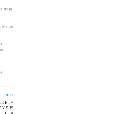
ro de la
 jefa de
la
te.
de
NEXT
 DE LA
 Y SUS
 DE LA