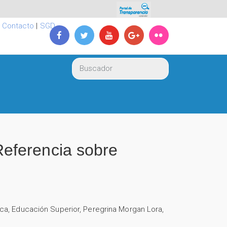
|
Contacto
|
SGD
eferencia sobre
ica
,
Educación Superior
,
Peregrina Morgan Lora
,