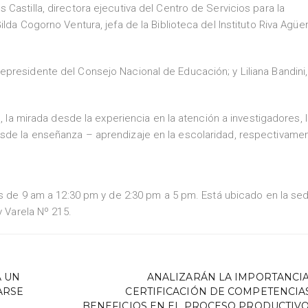
Castilla, directora ejecutiva del Centro de Servicios para la
lda Cogorno Ventura, jefa de la Biblioteca del Instituto Riva Agüe
presidente del Consejo Nacional de Educación; y Liliana Bandini,
n, la mirada desde la experiencia en la atención a investigadores, 
sde la enseñanza – aprendizaje en la escolaridad, respectivamen
nes de 9 am a 12:30 pm y de 2:30 pm a 5 pm. Está ubicado en la se
y Varela Nº 215.
A UN
ANALIZARÁN LA IMPORTANCIA
TARSE
CERTIFICACIÓN DE COMPETENCIAS
BENEFICIOS EN EL PROCESO PRODUCTIVO