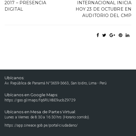
2017 – PRESENCIA
INTERNACIONAL INICIA
DIGITAL
HOY 23 DE OCTUBRE EN
AUDITORIO DEL CMP
Ubícanos:
Av. República de Panamá N°3659-3663, San Isidro, Lima - Perú
Ubícanos en Google Maps:
https://goo.gl/maps/fq6RUX8E9ucbZ9729
Ubícanos en Mesa de Partes Virtual:
Lunes a Viernes de 8:30 a 16:30 hrs (Horario corrido).
https://app.sineace.gob.pe/portal-ciudadano/