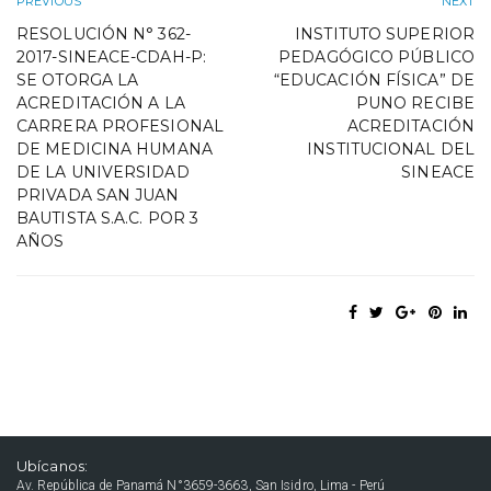
PREVIOUS
NEXT
RESOLUCIÓN N° 362-
INSTITUTO SUPERIOR
2017-SINEACE-CDAH-P:
PEDAGÓGICO PÚBLICO
SE OTORGA LA
“EDUCACIÓN FÍSICA” DE
ACREDITACIÓN A LA
PUNO RECIBE
CARRERA PROFESIONAL
ACREDITACIÓN
DE MEDICINA HUMANA
INSTITUCIONAL DEL
DE LA UNIVERSIDAD
SINEACE
PRIVADA SAN JUAN
BAUTISTA S.A.C. POR 3
AÑOS
Ubícanos:
Av. República de Panamá N°3659-3663, San Isidro, Lima - Perú