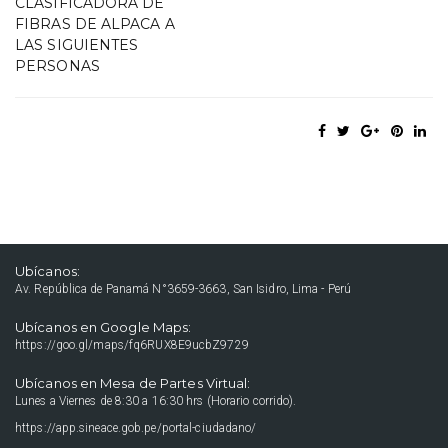
CLASIFICADORA DE
FIBRAS DE ALPACA A
LAS SIGUIENTES
PERSONAS
Ubícanos:
Av. República de Panamá N°3659-3663, San Isidro, Lima - Perú
Ubícanos en Google Maps:
https://goo.gl/maps/fq6RUX8E9ucbZ9729
Ubícanos en Mesa de Partes Virtual:
Lunes a Viernes de 8:30 a 16:30 hrs (Horario corrido).
https://app.sineace.gob.pe/portal-ciudadano/