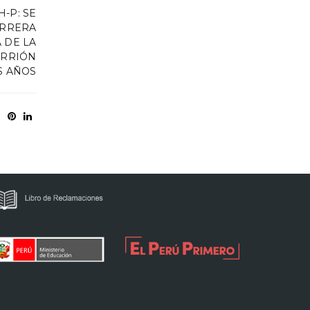
H-P: SE
ARRERA
 DE LA
ARRIÓN
S AÑOS