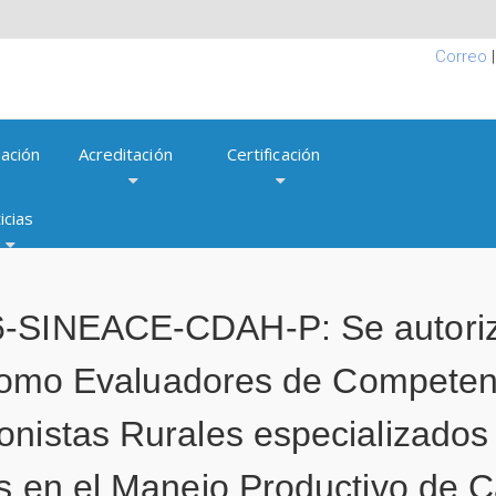
Correo
ación
Acreditación
Certificación
icias
6-SINEACE-CDAH-P: Se autoriz
o como Evaluadores de Competen
onistas Rurales especializado
as en el Manejo Productivo de 