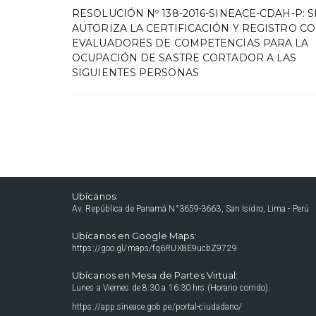
RESOLUCIÓN Nº 138-2016-SINEACE-CDAH-P: S
AUTORIZA LA CERTIFICACIÓN Y REGISTRO C
EVALUADORES DE COMPETENCIAS PARA LA
OCUPACIÓN DE SASTRE CORTADOR A LAS
SIGUIENTES PERSONAS
Ubícanos:
Av. República de Panamá N°3659-3663, San Isidro, Lima - Perú
Ubícanos en Google Maps:
https://goo.gl/maps/fq6RUX8E9ucbZ9729
Ubícanos en Mesa de Partes Virtual:
Lunes a Viernes de 8:30 a 16:30 hrs (Horario corrido).
https://app.sineace.gob.pe/portal-ciudadano/