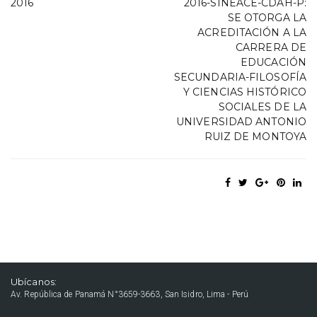
2016
2016-SINEACE-CDAH-P:
SE OTORGA LA
ACREDITACIÓN A LA
CARRERA DE
EDUCACIÓN
SECUNDARIA-FILOSOFÍA
Y CIENCIAS HISTÓRICO
SOCIALES DE LA
UNIVERSIDAD ANTONIO
RUIZ DE MONTOYA
Ubícanos:
Av. República de Panamá N°3659-3663, San Isidro, Lima - Perú