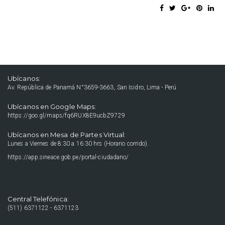
Ubícanos:
Av. República de Panamá N°3659-3663, San Isidro, Lima - Perú
Ubícanos en Google Maps:
https://goo.gl/maps/fq6RUX8E9ucbZ9729
Ubícanos en Mesa de Partes Virtual:
Lunes a Viernes de 8:30 a 16:30 hrs (Horario corrido).
https://app.sineace.gob.pe/portal-ciudadano/
Central Telefónica:
(511) 6371122 - 6371123