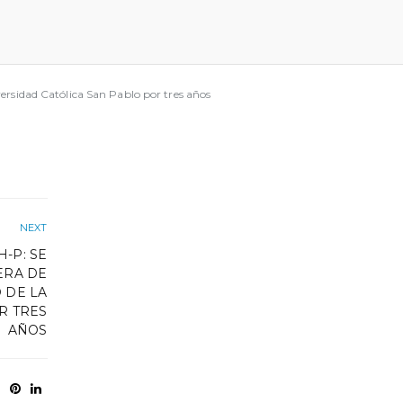
ersidad Católica San Pablo por tres años
NEXT
H-P: SE
ERA DE
 DE LA
R TRES
AÑOS