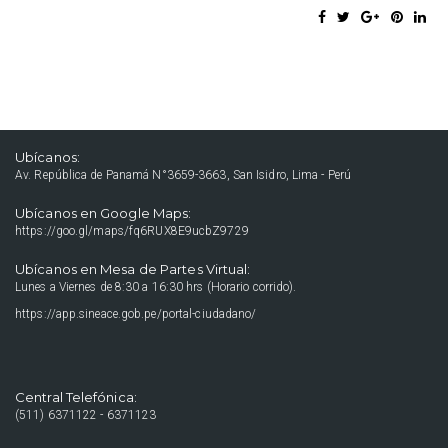
Ubícanos:
Av. República de Panamá N°3659-3663, San Isidro, Lima - Perú
Ubícanos en Google Maps:
https://goo.gl/maps/fq6RUX8E9ucbZ9729
Ubícanos en Mesa de Partes Virtual:
Lunes a Viernes de 8:30 a 16:30 hrs (Horario corrido).
https://app.sineace.gob.pe/portal-ciudadano/
Central Telefónica:
(511) 6371122 - 6371123