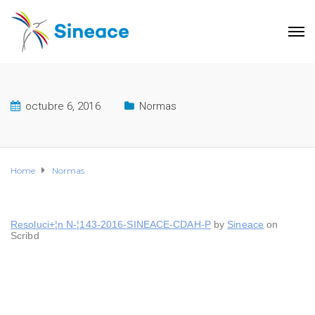
octubre 6, 2016
Normas
Home
Normas
Resoluci+¦n N-¦143-2016-SINEACE-CDAH-P
by
Sineace
on
Scribd