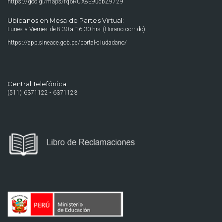
https://goo.gl/maps/fq6RUX8E9ucbZ9729
Ubícanos en Mesa de Partes Virtual:
Lunes a Viernes de 8:30 a 16:30 hrs (Horario corrido).
https://app.sineace.gob.pe/portal-ciudadano/
Central Telefónica:
(511) 6371122 - 6371123