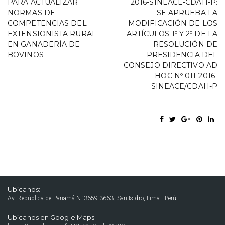
PARA ACTUALIZAR
2016-SINEACE-CDAH-P:
NORMAS DE
SE APRUEBA LA
COMPETENCIAS DEL
MODIFICACIÓN DE LOS
EXTENSIONISTA RURAL
ARTÍCULOS 1º Y 2º DE LA
EN GANADERÍA DE
RESOLUCIÓN DE
BOVINOS
PRESIDENCIA DEL
CONSEJO DIRECTIVO AD
HOC Nº 011-2016-
SINEACE/CDAH-P
Ubícanos:
Av. República de Panamá N°3659-3663, San Isidro, Lima - Perú
Ubícanos en Google Maps: