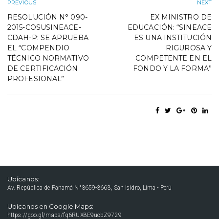
PREVIOUS
NEXT
RESOLUCIÓN N° 090-
EX MINISTRO DE
2015-COSUSINEACE-
EDUCACIÓN: “SINEACE
CDAH-P: SE APRUEBA
ES UNA INSTITUCIÓN
EL “COMPENDIO
RIGUROSA Y
TÉCNICO NORMATIVO
COMPETENTE EN EL
DE CERTIFICACIÓN
FONDO Y LA FORMA”
PROFESIONAL”
Ubícanos:
Av. República de Panamá N°3659-3663, San Isidro, Lima - Perú
Ubícanos en Google Maps:
https://goo.gl/maps/fq6RUX8E9ucbZ9729