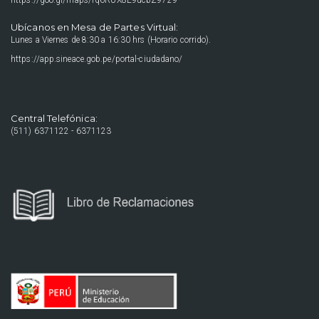
https://goo.gl/maps/fq6RUX8E9ucbZ9729
Ubícanos en Mesa de Partes Virtual:
Lunes a Viernes de 8:30 a 16:30 hrs (Horario corrido).
https://app.sineace.gob.pe/portal-ciudadano/
Central Telefónica:
(511) 6371122 - 6371123