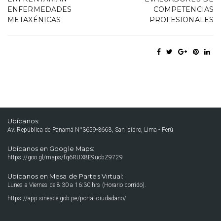
ENFERMEDADES
COMPETENCIAS
METAXÉNICAS
PROFESIONALES
Ubícanos:
Av. República de Panamá N°3659-3663, San Isidro, Lima - Perú
Ubícanos en Google Maps:
https://goo.gl/maps/fq6RUX8E9ucbZ9729
Ubícanos en Mesa de Partes Virtual:
Lunes a Viernes de 8:30 a 16:30 hrs (Horario corrido).
https://app.sineace.gob.pe/portal-ciudadano/