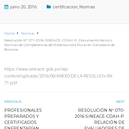
junio 20, 2016
certificacion
,
Normas
Home
Normas
Resolución Nº 071-2016-SINEACE-CDAH-P: Documento técnico
Normas de Competencias del Extensionista Rural en Ganadería de
Bovinos
https://www.sineace.gob.pe/wp-
content/uploads/2016/06/ANEXO-DE-LA-RESOLUCI+ôN-
71.pdf
PREVIOUS
NEXT
PROFESIONALES
RESOLUCIÓN Nº 070-
PREPARADOS Y
2016-SINEACE-CDAH-P:
CERTIFICADOS
RELACIÓN DE
ENFRENTARÍAN
EVALUADORES DE