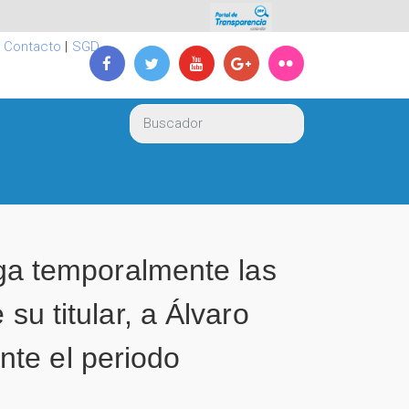
|
Contacto
|
SGD
a temporalmente las
su titular, a Álvaro
te el periodo