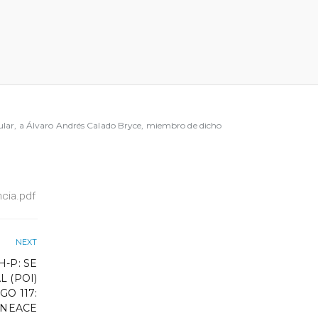
ular, a Álvaro Andrés Calado Bryce, miembro de dicho
cia.pdf
NEXT
-P: SE
 (POI)
GO 117:
INEACE