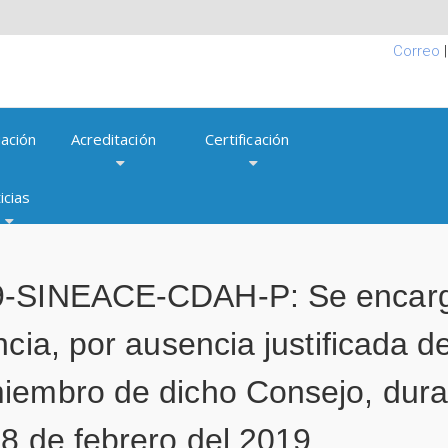
Correo
ación
Acreditación
Certificación
icias
9-SINEACE-CDAH-P: Se encarg
cia, por ausencia justificada de 
iembro de dicho Consejo, duran
8 de febrero del 2019