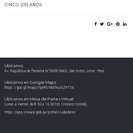
CINCO (05) AÑOS
Ubícanos:
Av. República de Panamá N°3659-3663, San Isidro, Lima - Perú
Ubícanos en Google Maps:
https://goo.gl/maps/fq6RUX8E9ucbZ9729
Ubícanos en Mesa de Partes Virtual:
Lunes a Viernes de 8:30 a 16:30 hrs (Horario corrido).
https://app.sineace.gob.pe/portal-ciudadano/