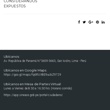
CONSIDERANDOS
EXPUESTOS
Ubícanos:
Av. República de Panamá N°3659-3663, San Isidro, Lima - Perú
Ubícanos en Google Maps:
https://goo.gl/maps/fq6RUX8E9ucbZ9729
Ubícanos en Mesa de Partes Virtual:
Lunes a Viernes de 8:30 a 16:30 hrs (Horario corrido).
https://app.sineace.gob.pe/portal-ciudadano/