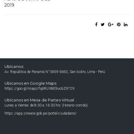
2019
Ubícanos:
Av. República de Panamá N°3659-3663, San Isidro, Lima - Perú
Ubícanos en Google Maps:
https://goo.gl/maps/fq6RUX8E9ucbZ9729
Ubícanos en Mesa de Partes Virtual:
Lunes a Viernes de 8:30 a 16:30 hrs (Horario corrido).
https://app.sineace.gob.pe/portal-ciudadano/