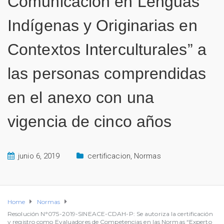
Comunicación en Lenguas
Indígenas y Originarias en
Contextos Interculturales” a
las personas comprendidas
en el anexo con una
vigencia de cinco años
junio 6, 2019
certificacion
,
Normas
Home
Normas
Resolución N°075-2019-SINEACE-CDAH-P: Se autoriza la certificación
y registro como Evaluadores de Competencias en las Normas “Experto