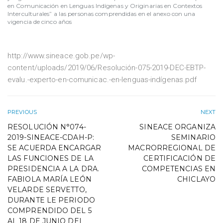
en Comunicación en Lenguas Indígenas y Originarias en Contextos
Interculturales” a las personas comprendidas en el anexo con una
vigencia de cinco años
http://www.sineace.gob.pe/wp-
content/uploads/2019/06/Resolución-075-2019-DEC-EBTP-
evalu.-experto-en-comunicac.-en-lenguas-indígenas.pdf
PREVIOUS
NEXT
RESOLUCIÓN N°074-
SINEACE ORGANIZA
2019-SINEACE-CDAH-P:
SEMINARIO
SE ACUERDA ENCARGAR
MACRORREGIONAL DE
LAS FUNCIONES DE LA
CERTIFICACIÓN DE
PRESIDENCIA A LA DRA.
COMPETENCIAS EN
FABIOLA MARÍA LEÓN
CHICLAYO
VELARDE SERVETTO,
DURANTE LE PERIODO
COMPRENDIDO DEL 5
AL 18 DE JUNIO DEL