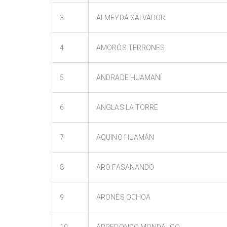
3
ALMEYDA SALVADOR
4
AMORÓS TERRONES
5
ANDRADE HUAMANÍ
6
ANGLAS LA TORRE
7
AQUINO HUAMÁN
8
ARO FASANANDO
9
ARONÉS OCHOA
10
ARREDONDO MONDALGO