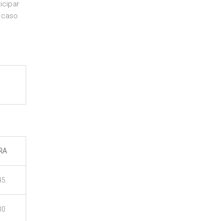
icipar
l caso
RA
45
30