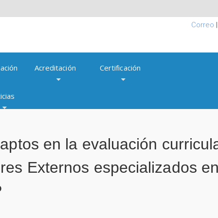
Correo
ación
Acreditación
Certificación
icias
aptos en la evaluación curricul
res Externos especializados en
P