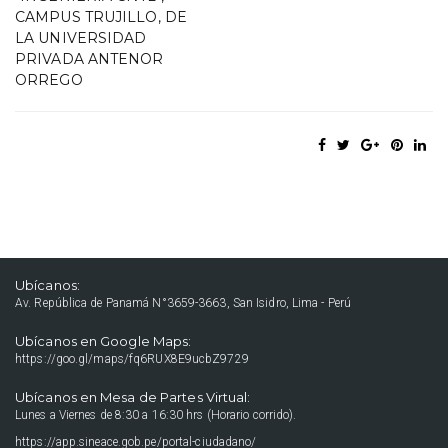
CAMPUS TRUJILLO, DE
LA UNIVERSIDAD
PRIVADA ANTENOR
ORREGO
Ubícanos:
Av. República de Panamá N°3659-3663, San Isidro, Lima - Perú
Ubícanos en Google Maps:
https://goo.gl/maps/fq6RUX8E9ucbZ9729
Ubícanos en Mesa de Partes Virtual:
Lunes a Viernes de 8:30 a 16:30 hrs (Horario corrido).
https://app.sineace.gob.pe/portal-ciudadano/