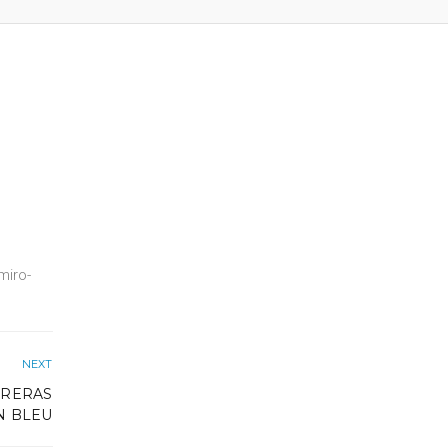
miro-
NEXT
RRERAS
N BLEU