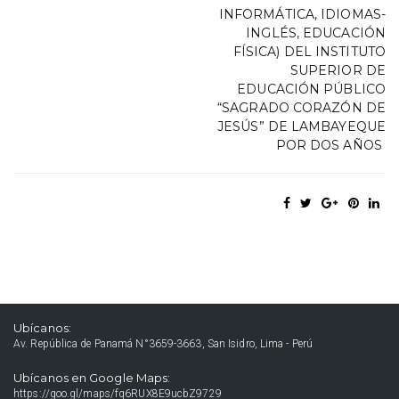
INFORMÁTICA, IDIOMAS-
INGLÉS, EDUCACIÓN
FÍSICA) DEL INSTITUTO
SUPERIOR DE
EDUCACIÓN PÚBLICO
“SAGRADO CORAZÓN DE
JESÚS” DE LAMBAYEQUE
POR DOS AÑOS
Ubícanos:
Av. República de Panamá N°3659-3663, San Isidro, Lima - Perú
Ubícanos en Google Maps:
https://goo.gl/maps/fq6RUX8E9ucbZ9729