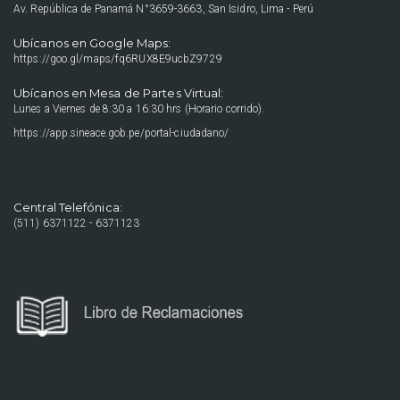
Av. República de Panamá N°3659-3663, San Isidro, Lima - Perú
Ubícanos en Google Maps:
https://goo.gl/maps/fq6RUX8E9ucbZ9729
Ubícanos en Mesa de Partes Virtual:
Lunes a Viernes de 8:30 a 16:30 hrs (Horario corrido).
https://app.sineace.gob.pe/portal-ciudadano/
Central Telefónica:
(511) 6371122 - 6371123