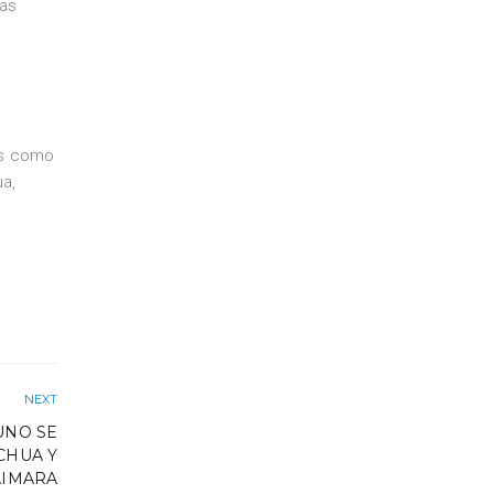
las
es como
ua,
NEXT
UNO SE
CHUA Y
AIMARA