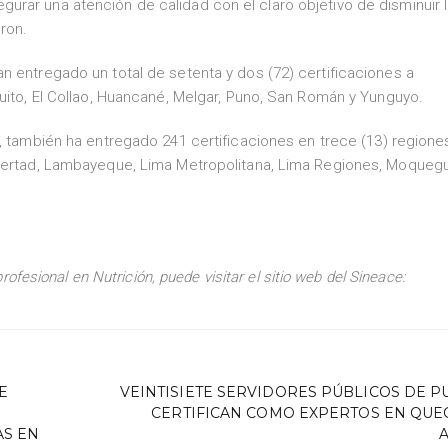
rar una atención de calidad con el claro objetivo de disminuir 
ron.
n entregado un total de setenta y dos (72) certificaciones a
cuito, El Collao, Huancané, Melgar, Puno, San Román y Yunguyo.
, también ha entregado 241 certificaciones en trece (13) region
ibertad, Lambayeque, Lima Metropolitana, Lima Regiones, Moqueg
fesional en Nutrición, puede visitar el sitio web del Sineace:
E
VEINTISIETE SERVIDORES PÚBLICOS DE P
CERTIFICAN COMO EXPERTOS EN QUE
AS EN