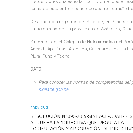
“Estos profesionales están comprometidos en asegu
tasas de esta enfermedad que acarrea otras”, dije
De acuerdo a registros del Sineace, en Puno se ha
nutricionistas de las provincias de Azángaro, Chu
Sin embargo, el
Colegio de Nutricionistas del Perú
Áncash, Apurímac, Arequipa, Cajamarca, Ica, La L
Piura, Puno y Tacna.
DATO:
Para conocer las normas de competencias del pro
sineace.gob.pe
PREVIOUS
RESOLUCIÓN N°095-2019-SINEACE-CDAH-P: S
APRUEBA LA “DIRECTIVA QUE REGULA LA
FORMULACIÓN Y APROBACIÓN DE DIRECTIV