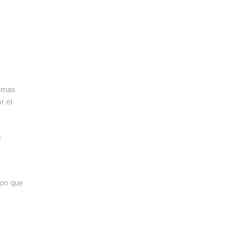
ramas
r el
s
ron que