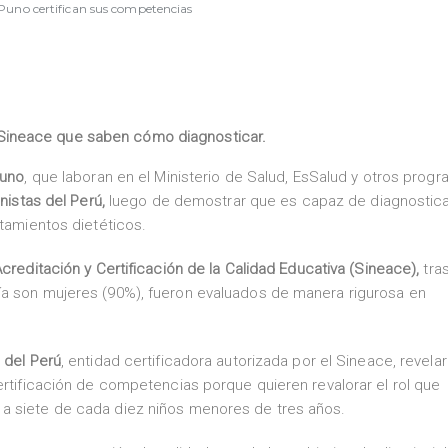
 Puno certifican sus competencias
 Sineace que saben cómo diagnosticar.
uno
, que laboran en el Ministerio de Salud, EsSalud y otros prog
nistas del Perú,
luego de demostrar que es capaz de diagnostica
atamientos dietéticos.
creditación y Certificación de la Calidad Educativa (Sineace),
tra
ía son mujeres (90%), fueron evaluados de manera rigurosa en
 del Perú
, entidad certificadora autorizada por el Sineace, revela
ertificación de competencias porque quieren revalorar el rol que
a siete de cada diez niños menores de tres años.