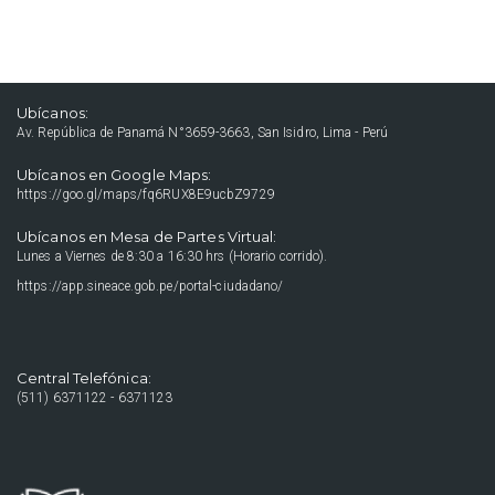
Ubícanos:
Av. República de Panamá N°3659-3663, San Isidro, Lima - Perú
Ubícanos en Google Maps:
https://goo.gl/maps/fq6RUX8E9ucbZ9729
Ubícanos en Mesa de Partes Virtual:
Lunes a Viernes de 8:30 a 16:30 hrs (Horario corrido).
https://app.sineace.gob.pe/portal-ciudadano/
Central Telefónica:
(511) 6371122 - 6371123