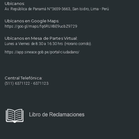
Ubícanos:
Av. República de Panamá N°3659-3663, San Isidro, Lima - Perú
Ubícanos en Google Maps:
https://goo.gl/maps/fq6RUX8E9ucbZ9729
Ubícanos en Mesa de Partes Virtual:
Lunes a Viernes de 8:30 a 16:30 hrs (Horario corrido).
https://app.sineace.gob.pe/portal-ciudadano/
Central Telefónica:
(511) 6371122 - 6371123