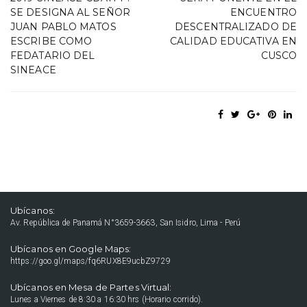
SE DESIGNA AL SEÑOR
ENCUENTRO
JUAN PABLO MATOS
DESCENTRALIZADO DE
ESCRIBE COMO
CALIDAD EDUCATIVA EN
FEDATARIO DEL
CUSCO
SINEACE
Ubícanos:
Av. República de Panamá N°3659-3663, San Isidro, Lima - Perú
Ubícanos en Google Maps:
https://goo.gl/maps/fq6RUX8E9ucbZ9729
Ubícanos en Mesa de Partes Virtual:
Lunes a Viernes de 8:30 a 16:30 hrs (Horario corrido).