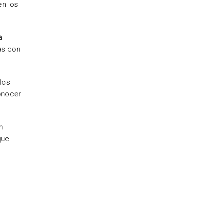
en los
a
as con
los
conocer
n
que