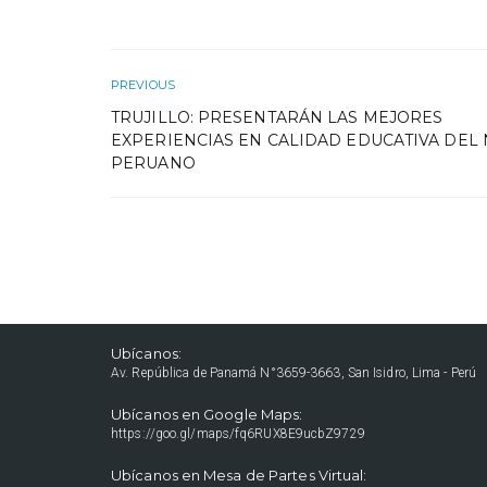
PREVIOUS
TRUJILLO: PRESENTARÁN LAS MEJORES
EXPERIENCIAS EN CALIDAD EDUCATIVA DEL
PERUANO
Ubícanos:
Av. República de Panamá N°3659-3663, San Isidro, Lima - Perú
Ubícanos en Google Maps:
https://goo.gl/maps/fq6RUX8E9ucbZ9729
Ubícanos en Mesa de Partes Virtual: