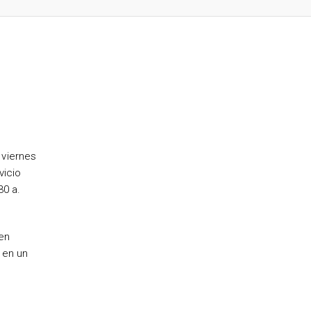
 viernes
vicio
30 a.
ien
 en un