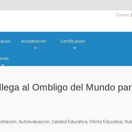
Correo
ación
Acreditación
Certificación
icias
 llega al Ombligo del Mundo pa
ditación
,
Autoevaluación
,
Calidad Educativa
,
Oferta Educativa
,
Rut